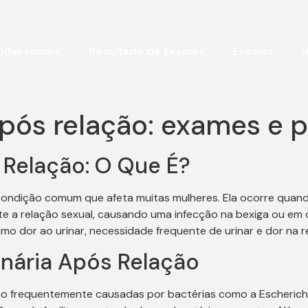
Diferenciais
Resultado de Exames
Exames
U
 após relação: exames e 
 Relação: O Que É?
 condição comum que afeta muitas mulheres. Ela ocorre quand
nte a relação sexual, causando uma infecção na bexiga ou em 
o dor ao urinar, necessidade frequente de urinar e dor na re
inária Após Relação
ão frequentemente causadas por bactérias como a Escherichia