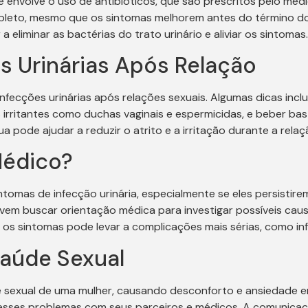
 envolve o uso de antibióticos, que são prescritos pelo méd
mpleto, mesmo que os sintomas melhorem antes do término do
 eliminar as bactérias do trato urinário e aliviar os sintomas.
s Urinárias Após Relação
nfecções urinárias após relações sexuais. Algumas dicas inclu
 irritantes como duchas vaginais e espermicidas, e beber bast
a pode ajudar a reduzir o atrito e a irritação durante a relaç
Médico?
tomas de infecção urinária, especialmente se eles persistire
vem buscar orientação médica para investigar possíveis caus
 os sintomas pode levar a complicações mais sérias, como inf
Saúde Sexual
 sexual de uma mulher, causando desconforto e ansiedade em
r esses problemas com seus parceiros e médicos. A comunica