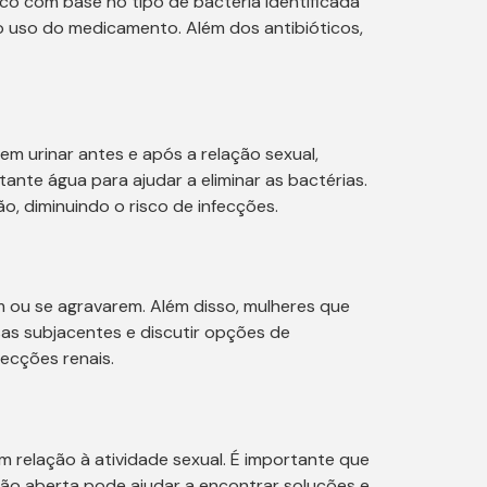
ico com base no tipo de bactéria identificada
 uso do medicamento. Além dos antibióticos,
em urinar antes e após a relação sexual,
ante água para ajudar a eliminar as bactérias.
ão, diminuindo o risco de infecções.
m ou se agravarem. Além disso, mulheres que
as subjacentes e discutir opções de
ecções renais.
 relação à atividade sexual. É importante que
ção aberta pode ajudar a encontrar soluções e