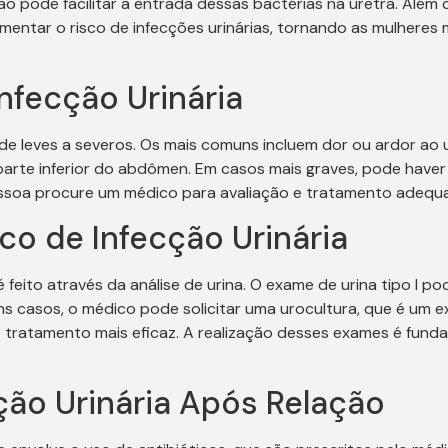
 pode facilitar a entrada dessas bactérias na uretra. Além di
tar o risco de infecções urinárias, tornando as mulheres m
fecção Urinária
 de leves a severos. Os mais comuns incluem dor ou ardor ao 
a parte inferior do abdômen. Em casos mais graves, pode haver
essoa procure um médico para avaliação e tratamento adequ
co de Infecção Urinária
feito através da análise de urina. O exame de urina tipo I pod
s casos, o médico pode solicitar uma urocultura, que é um ex
 tratamento mais eficaz. A realização desses exames é fund
ção Urinária Após Relação