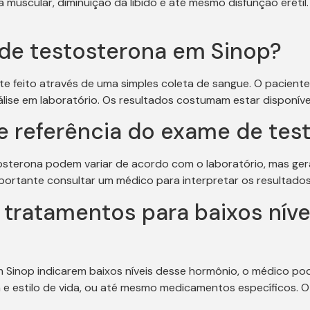
 muscular, diminuição da libido e até mesmo disfunção erétil
de testosterona em Sinop?
 feito através de uma simples coleta de sangue. O paciente
lise em laboratório. Os resultados costumam estar disponíve
de referência do exame de te
stosterona podem variar de acordo com o laboratório, mas ger
mportante consultar um médico para interpretar os resultad
 tratamentos para baixos nív
 Sinop indicarem baixos níveis desse hormônio, o médico 
a e estilo de vida, ou até mesmo medicamentos específicos