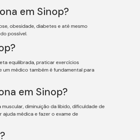
erona em Sinop?
ose, obesidade, diabetes e até mesmo
do possível.
nop?
a equilibrada, praticar exercícios
ente um médico também é fundamental para
rona em Sinop?
uscular, diminuição da libido, dificuldade de
r ajuda médica e fazer o exame de
p?