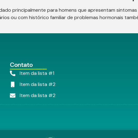
ado principalmente para homens que apresentam sintomas de
rios ou com histórico familiar de problemas hormonais tam
Contato
Item da lista #1
Item da lista #2
Item da lista #2