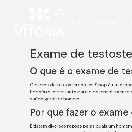
Home
Sobre nós
Exame de testost
O que é o exame de te
O exame de testosterona em Sinop é um proced
hormônio importante para o desenvolvimento 
saúde geral do homem.
Por que fazer o exame
Existem diversas razões pelas quais um homem