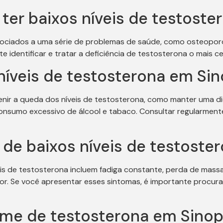
 ter baixos níveis de testost
sociados a uma série de problemas de saúde, como osteopor
e identificar e tratar a deficiência de testosterona o mais ce
níveis de testosterona em Si
nir a queda dos níveis de testosterona, como manter uma diet
o consumo excessivo de álcool e tabaco. Consultar regularm
 de baixos níveis de testoste
s de testosterona incluem fadiga constante, perda de massa m
. Se você apresentar esses sintomas, é importante procura
ame de testosterona em Sino