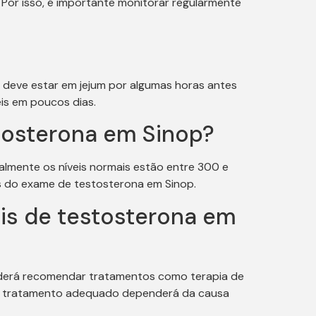
. Por isso, é importante monitorar regularmente
 deve estar em jejum por algumas horas antes
is em poucos dias.
stosterona em Sinop?
almente os níveis normais estão entre 300 e
os do exame de testosterona em Sinop.
eis de testosterona em
poderá recomendar tratamentos como terapia de
. O tratamento adequado dependerá da causa