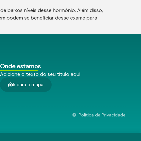
 baixos níveis desse hormônio. Além disso,
bém podem se beneficiar desse exame para
Onde estamos
Adicione o texto do seu título aqui
Ir para o mapa
Política de Privacidade