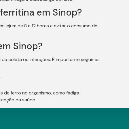
ferritina em Sinop?
em jejum de 8 a 12 horas e evitar o consumo de
 em Sinop?
da coleta ou infecções. É importante seguir as
?
is de ferro no organismo, como fadiga
utenção da saúde.