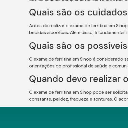
Quais são os cuidados 
Antes de realizar o exame de ferritina em Sino
bebidas alcoólicas. Além disso, é fundamental
Quais são os possíveis
O exame de ferritina em Sinop é considerado s
orientações do profissional de saúde e comun
Quando devo realizar o
O exame de ferritina em Sinop pode ser solici
constante, palidez, fraqueza e tonturas. O ac