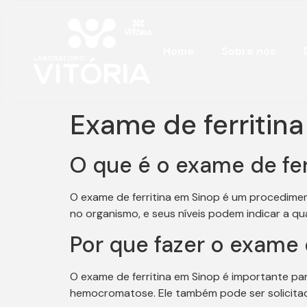
Home
Sobre nós
Exame de ferritin
O que é o exame de fer
O exame de ferritina em Sinop é um procediment
no organismo, e seus níveis podem indicar a qua
Por que fazer o exame 
O exame de ferritina em Sinop é importante pa
hemocromatose. Ele também pode ser solicitad