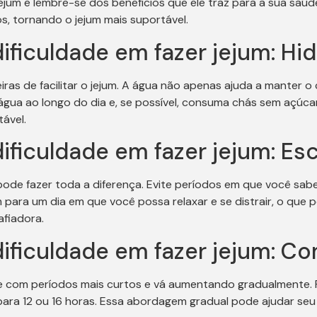
 jejum e lembre-se dos benefícios que ele traz para a sua sa
os, tornando o jejum mais suportável.
ificuldade em fazer jejum: Hi
as de facilitar o jejum. A água não apenas ajuda a manter 
gua ao longo do dia e, se possível, consuma chás sem açúca
ável.
ificuldade em fazer jejum: E
 pode fazer toda a diferença. Evite períodos em que você sa
 para um dia em que você possa relaxar e se distrair, o que 
afiadora.
ificuldade em fazer jejum: C
e com períodos mais curtos e vá aumentando gradualmente. Po
para 12 ou 16 horas. Essa abordagem gradual pode ajudar seu 