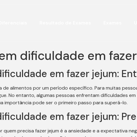
Diferenciais
Resultado de Exames
Exames
U
em dificuldade em fazer
ficuldade em fazer jejum: En
a de alimentos por um período específico. Para muitas pessoas
gue. No entanto, algumas pessoas enfrentam dificuldades em m
ua importância pode ser o primeiro passo para superá-lo.
ificuldade em fazer jejum: P
or quem precisa fazer jejum é a ansiedade e a expectativa ne