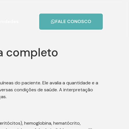
nidades
FALE CONOSCO
a completo
neas do paciente. Ele avalia a quantidade e a
iversas condições de saúde. A interpretação
ças.
itócitos), hemoglobina, hematócrito,