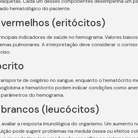
plaquetas. Cada um desses componentes desempenha um papel
tado hematológico do paciente.
vermelhos (eritócitos)
incipais indicadores de saúde no hemograma. Valores baixos
emas pulmonares. A interpretação deve considerar o context
ciso.
crito
transporte de oxigênio no sangue, enquanto o hematócrito 
emoglobina e hematócrito podem indicar condições como anemi
os parâmetros do hemograma.
brancos (leucócitos)
 avaliar a resposta imunológica do organismo. Um aumento n
uição pode sugerir problemas na medula óssea ou efeitos co