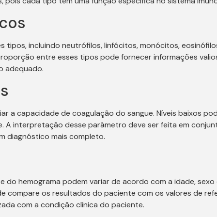
s, pois cada tipo tem uma função específica no sistema imuno
ncos
 tipos, incluindo neutrófilos, linfócitos, monócitos, eosinóf
 proporção entre esses tipos pode fornecer informações vali
to adequado.
as
iar a capacidade de coagulação do sangue. Níveis baixos pod
 A interpretação desse parâmetro deve ser feita em conjunt
m diagnóstico mais completo.
e do hemograma podem variar de acordo com a idade, sexo e
úde compare os resultados do paciente com os valores de re
zada com a condição clínica do paciente.